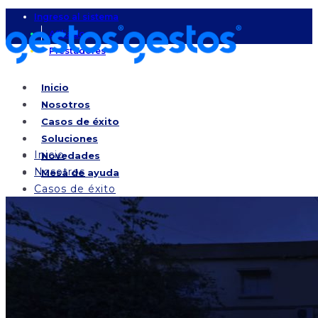
Ingreso al sistema
Afiliados
Prestadores
Inicio
Nosotros
Casos de éxito
Soluciones
Inicio
Novedades
Nosotros
Mesa de ayuda
Casos de éxito
Soluciones
Novedades
Mesa de ayuda