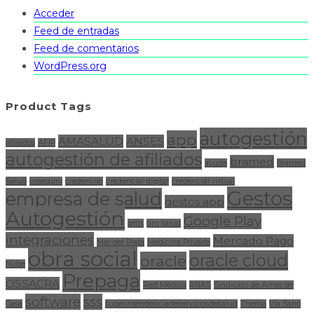
Acceder
Feed de entradas
Feed de comentarios
WordPress.org
Product Tags
autogestión
app
AMASALUD
ANSES
afiliados
AFIP
autogestión de afiliados
bramed
ayuda
Bramed
Salud
coseguro
credencial
credencial digital
credencial virtual
Gestos
empresa de salud
gestos app
Autogestión
Google Play
gms
gm salud
integraciones
Mercado Pago
Mar del Plata
Medicina Privada
obra social
oracle cloud
oracle
Nube
Prepaga
OSSACRA
Red Médica
RNAS
Sindicato de Amas de
software
sss
Casa
superintendenciadeserviciosdesalud
Thema
Via Sano