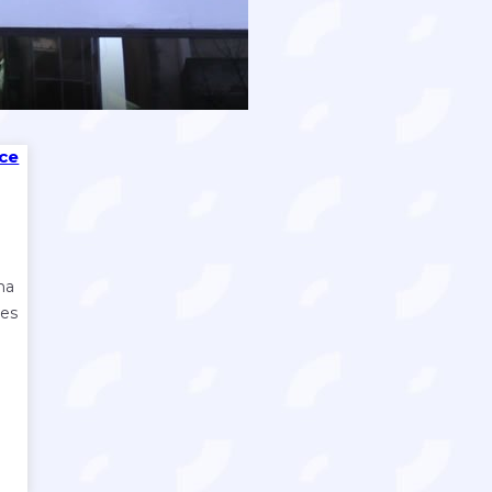
ece
ma
les