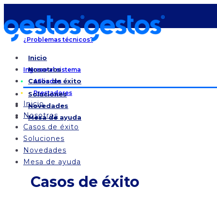
¿Problemas técnicos?
Inicio
Nosotros
Ingreso al sistema
Casos de éxito
Afiliados
Prestadores
Soluciones
Inicio
Novedades
Nosotros
Mesa de ayuda
Casos de éxito
Soluciones
Novedades
Mesa de ayuda
Casos de éxito