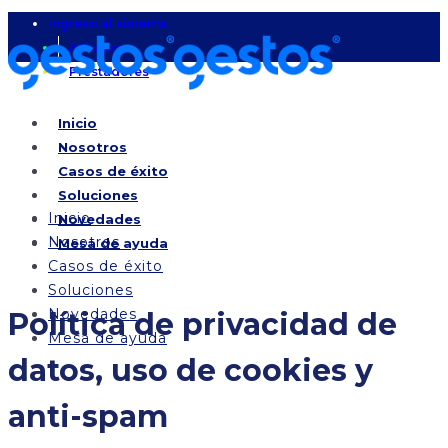
Ingreso al sistema
Afiliados
Prestadores
Inicio
Nosotros
Casos de éxito
Soluciones
Inicio
Novedades
Nosotros
Mesa de ayuda
Casos de éxito
Soluciones
Novedades
Política de privacidad de
Mesa de ayuda
datos, uso de cookies y
anti-spam