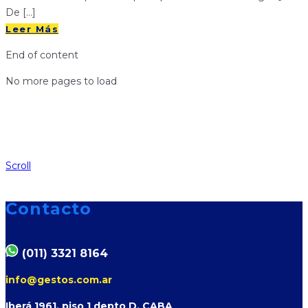
De […]
Leer Más
End of content
No more pages to load
Scroll
Contacto
(011) 3321 8164
info@gestos.com.ar
Iberá 1961, piso 1 depto D, CABA