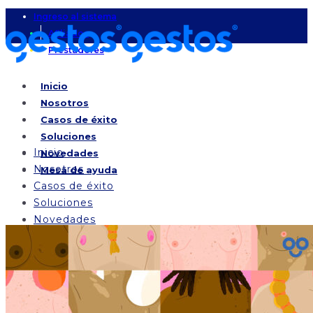
Ingreso al sistema
Afiliados
Prestadores
Inicio
Nosotros
Casos de éxito
Soluciones
Inicio
Novedades
Nosotros
Mesa de ayuda
Casos de éxito
Soluciones
Novedades
Mesa de ayuda