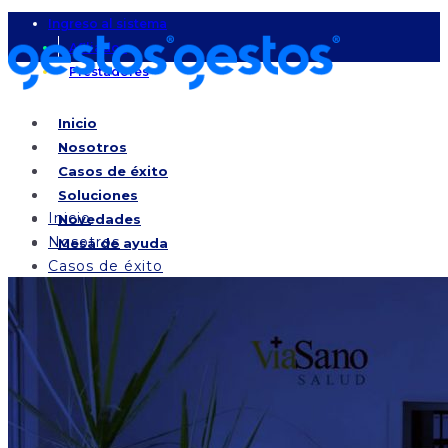
Ingreso al sistema
Afiliados
Prestadores
Inicio
Nosotros
Casos de éxito
Soluciones
Inicio
Novedades
Nosotros
Mesa de ayuda
Casos de éxito
Soluciones
Novedades
Mesa de ayuda